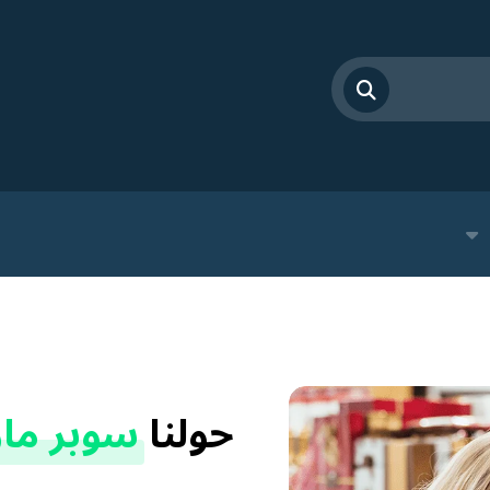
حولنا
سوبر ما