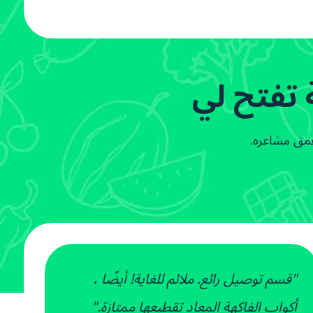
 تفتح لي
عمق مشاعره.
"قسم توصيل رائع. ملائم للغاية! أيضًا ،
أكواب الفاكهة المعاد تقطيعها ممتازة."