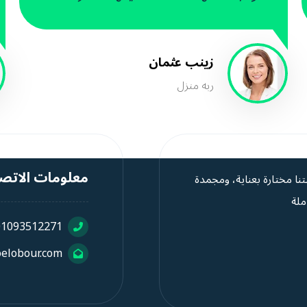
زینب عثمان
ربه منزل
معلومات الاتص
تنا مختارة بعناية، ومجمدة
ملة
01093512271
elobour.com