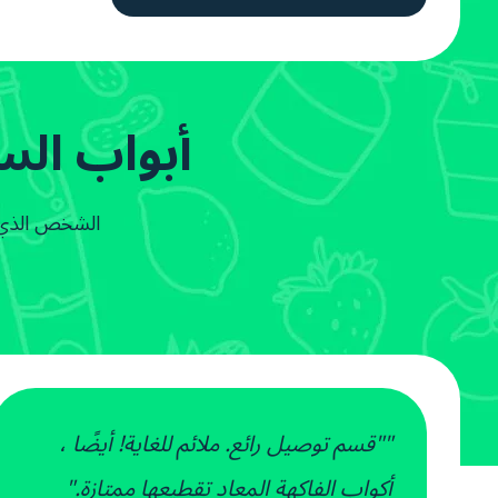
أبواب الس
الشخص الذي ي
""قسم توصيل رائع. ملائم للغاية! أيضًا ،
أكواب الفاكهة المعاد تقطيعها ممتازة."